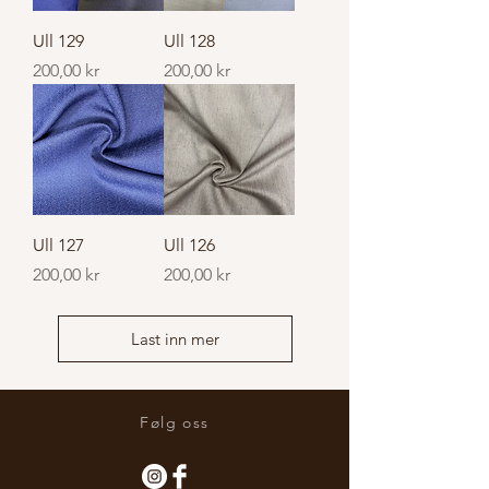
Ull 129
Ull 128
Pris
Pris
200,00 kr
200,00 kr
Ull 127
Ull 126
Pris
Pris
200,00 kr
200,00 kr
Last inn mer
Følg oss