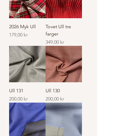
2026 Myk Ull
Tovet Ull tre
farger
Pris
179,00 kr
Pris
349,00 kr
Ull 131
Ull 130
Pris
Pris
200,00 kr
200,00 kr