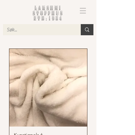
Lakshmi
Stoffhus
etb.1984
Kunstigpels 6