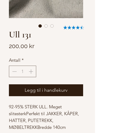
Ull 131
Pris
200,00 kr
Antall
*
Legg til i handlekurv
92-95% STERK ULL. Meget 
slitesterkPerfekt til JAKKER, KÅPER, 
HATTER, PUTETREKK, 
MØBELTREKKBredde 140cm