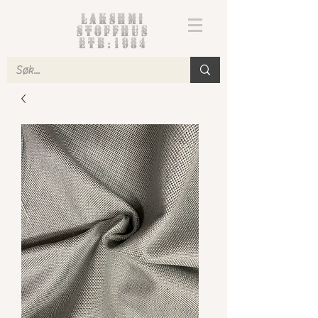
Lakshmi
Stoffhus
etb.1984