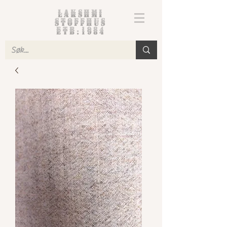
Lakshmi
Stoffhus
etb.1984