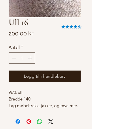
Ull 16
Pris
200,00 kr
Antall
*
Legg til i handlekurv
96% ull.  

Bredde 140

Lag møbeltrekk, jakker, og mye mer.