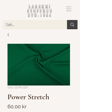
Lakshmi
Stoffhus
etb.1984
SKU: 02795-029
Power Stretch
Pris
60,00 kr