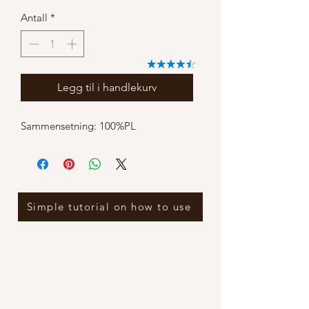
Antall
*
Legg til i handlekurv
Sammensetning: 100%PL
Simple tutorial on how to use