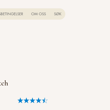
SBETINGELSER
OM OSS
SØK
tch