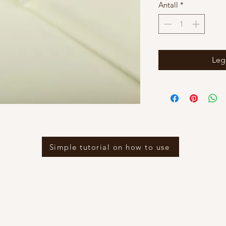
Antall
*
Legg
Simple tutorial on how to use