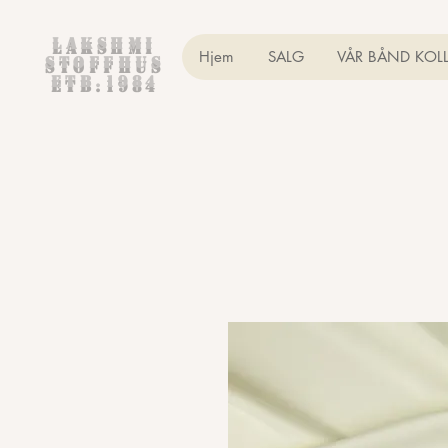
Lakshmi
Hjem
SALG
VÅR BÅND KOL
Stoffhus
etb.1984