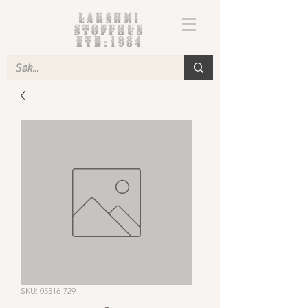
Lakshmi
Stoffhus
etb.1984
SKU: 05516-729