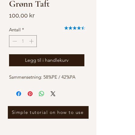
Grønn Taft
Pris
100,00 kr
Antall
*
Legg til i handlekurv
Sammensetning: 58%PE / 42%PA
Simple tutorial on how to use