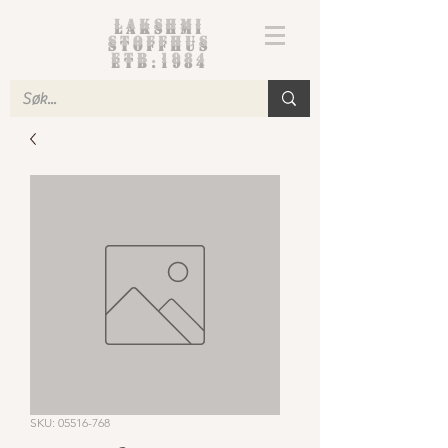
Lakshmi
Stoffhus
etb.1984
SKU: 05516-768