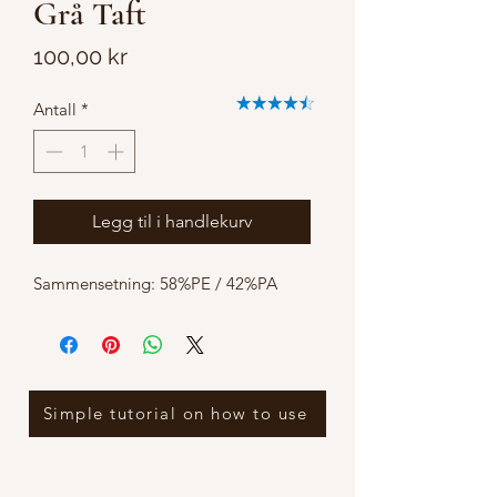
Grå Taft
Pris
100,00 kr
Antall
*
Legg til i handlekurv
Sammensetning: 58%PE / 42%PA
Simple tutorial on how to use