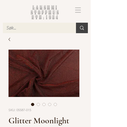
Lakshmi
Stoffhus
etb.1984
SKU: 05587-015
Glitter Moonlight