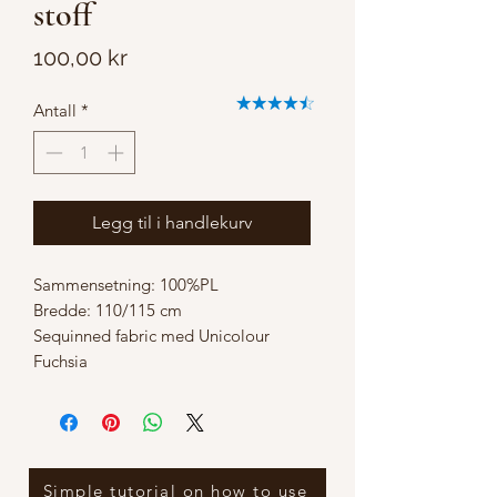
stoff
Pris
100,00 kr
Antall
*
Legg til i handlekurv
Sammensetning: 100%PL
Bredde: 110/115 cm
Sequinned fabric med Unicolour
Fuchsia
Simple tutorial on how to use