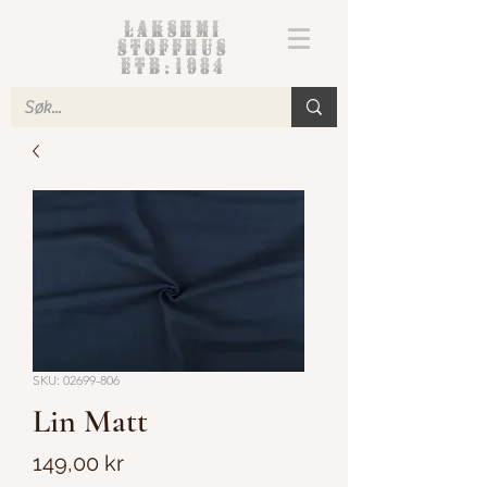
Lakshmi
Stoffhus
etb.1984
SKU: 02699-806
Lin Matt
Pris
149,00 kr