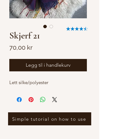
Skjerf 21
Pris
70,00 kr
Legg til i handlekurv
Lett silke/polyester
Simple tutorial on how to use