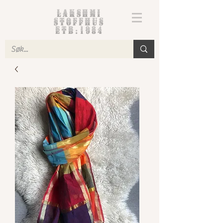
Lakshmi
Stoffhus
etb.1984