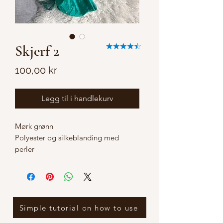
Skjerf 2
Pris
100,00 kr
Legg til i handlekurv
Mørk grønn
Polyester og silkeblanding med
perler
Simple tutorial on how to use