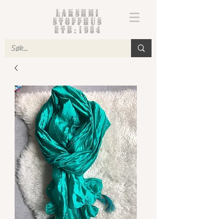
Lakshmi
Stoffhus
etb.1984