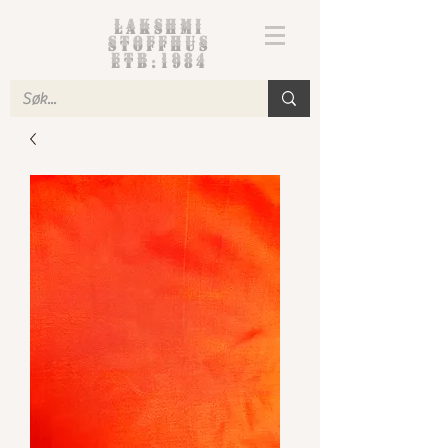
Lakshmi
Stoffhus
etb.1984