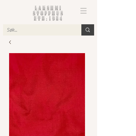
Lakshmi
Stoffhus
etb.1984