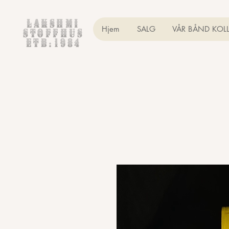
Lakshmi
Hjem
SALG
VÅR BÅND KOL
Stoffhus
etb.1984