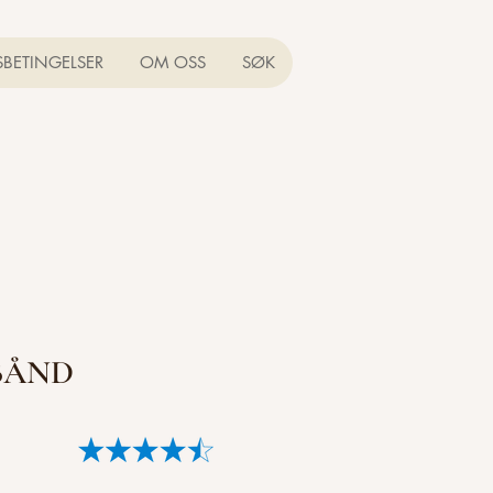
SBETINGELSER
OM OSS
SØK
BÅND