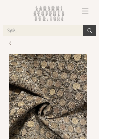
Lakshmi
Stoffhus
etb.1984