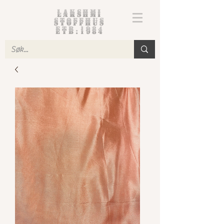
Lakshmi
Stoffhus
etb.1984