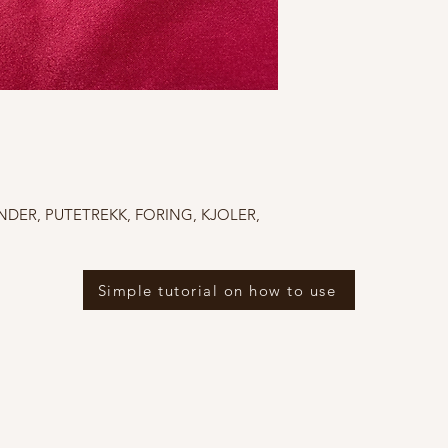
ARDINDER, PUTETREKK, FORING, KJOLER,
Simple tutorial on how to use