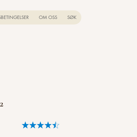
SBETINGELSER
OM OSS
SØK
2