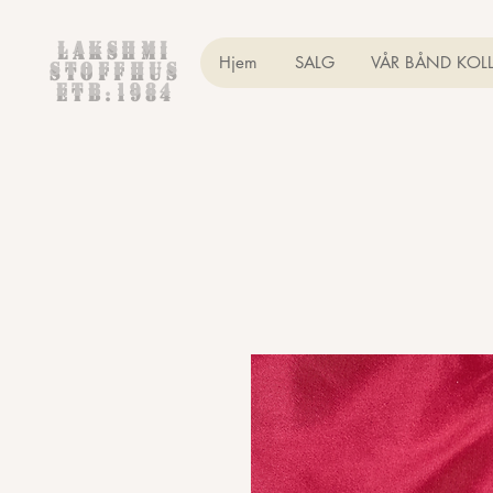
Lakshmi
Hjem
SALG
VÅR BÅND KOL
Stoffhus
etb.1984