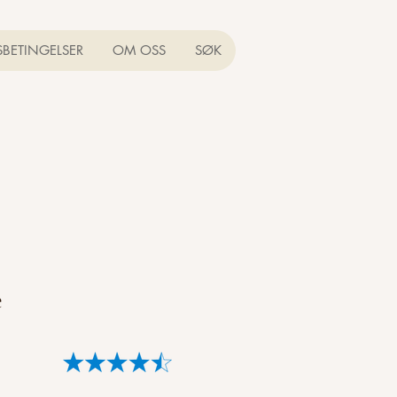
SBETINGELSER
OM OSS
SØK
e