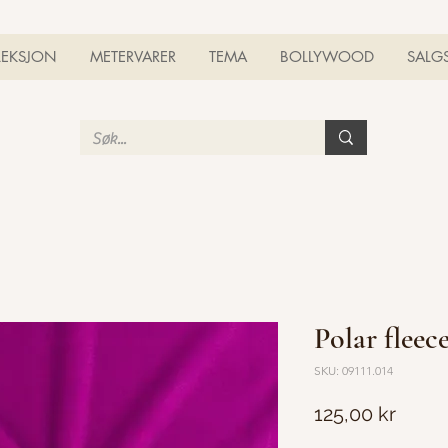
LEKSJON
METERVARER
TEMA
BOLLYWOOD
SALG
Polar fleec
SKU: 09111.014
Pris
125,00 kr