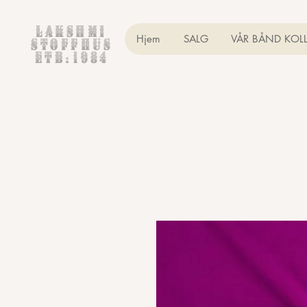
Lakshmi
Hjem
SALG
VÅR BÅND KOL
Stoffhus
etb.1984