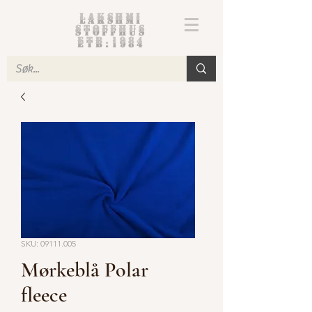
Lakshmi
Stoffhus
etb.1984
SKU: 09111.005
Mørkeblå Polar
fleece