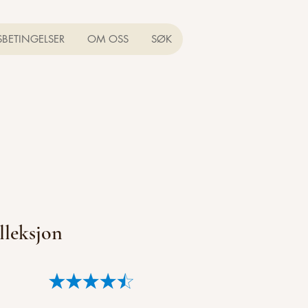
SBETINGELSER
OM OSS
SØK
lleksjon