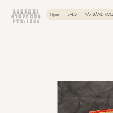
Lakshmi
Hjem
SALG
VÅR BÅND KOL
Stoffhus
etb.1984