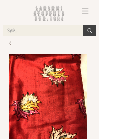
Lakshmi
Stoffhus
etb.1984