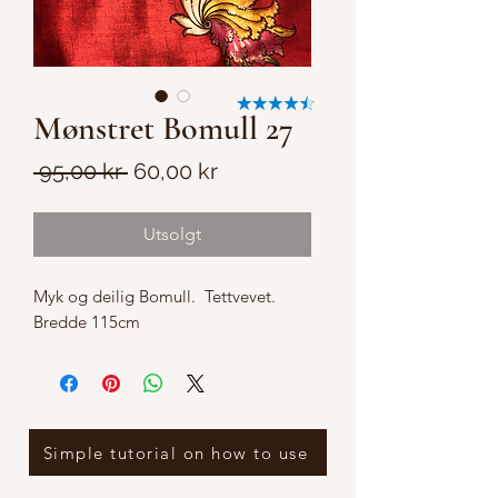
Mønstret Bomull 27
Vanlig
Salgspris
 95,00 kr 
60,00 kr
pris
Utsolgt
Myk og deilig Bomull. Tettvevet.
Bredde 115cm
Simple tutorial on how to use