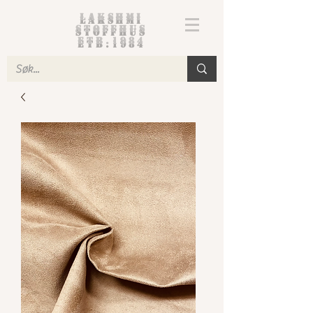
Lakshmi
Stoffhus
etb.1984