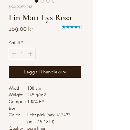
SKU: 02699-012
Lin Matt Lys Rosa
Pris
169,00 kr
Antall
*
Legg til i handlekurv
Width
138 cm
Weight
245 g/m2
Composi
100% RA
tion
Color
light pink (hex: 413433,
pms: 19-1314)
Quality
pure linen