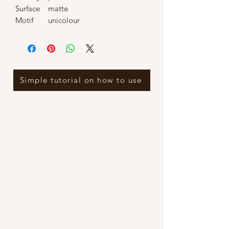
Surface
matte
Motif
unicolour
Simple tutorial on how to use