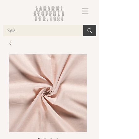
Lakshmi
Stoffhus
etb.1984