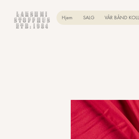
Lakshmi
Hjem
SALG
VÅR BÅND KOL
Stoffhus
etb.1984