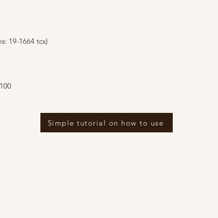
s: 19-1664 tcx)
 100
Simple tutorial on how to use