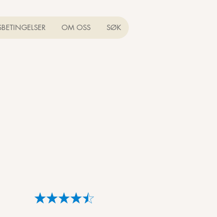
SBETINGELSER
OM OSS
SØK