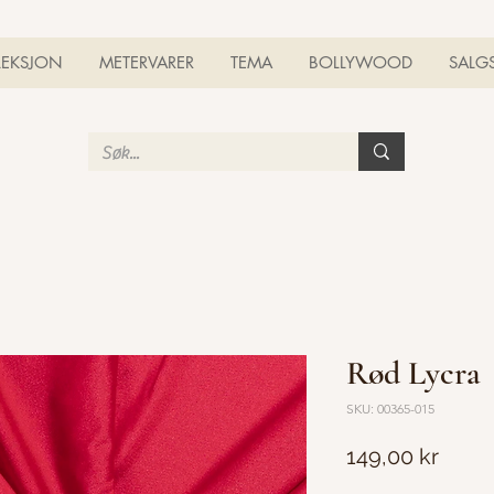
LEKSJON
METERVARER
TEMA
BOLLYWOOD
SALG
Rød Lycra
SKU: 00365-015
Pris
149,00 kr