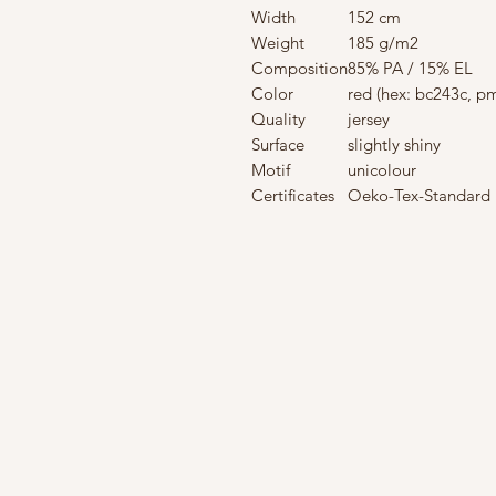
Width
152 cm
Weight
185 g/m2
Composition
85% PA / 15% EL
Color
red (hex: bc243c, pm
Quality
jersey
Surface
slightly shiny
Motif
unicolour
Certificates
Oeko-Tex-Standard