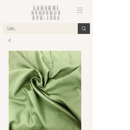
Lakshmi
Stoffhus
etb.1984