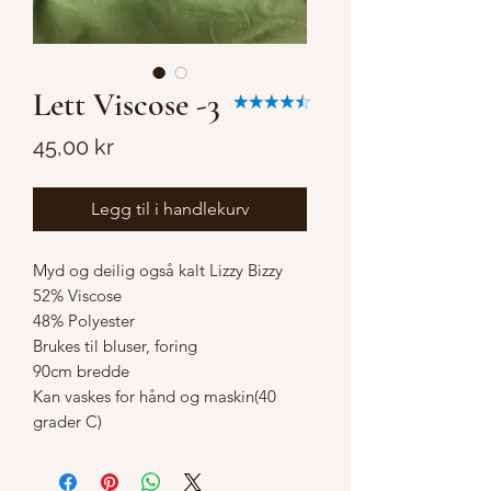
Lett Viscose -3
Pris
45,00 kr
Legg til i handlekurv
Myd og deilig også kalt Lizzy Bizzy
52% Viscose
48% Polyester
Brukes til bluser, foring
90cm bredde
Kan vaskes for hånd og maskin(40
grader C)