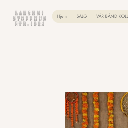
Lakshmi
Hjem
SALG
VÅR BÅND KOL
Stoffhus
etb.1984