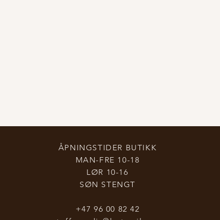
ÅPNINGSTIDER BUTIKK
MAN-FRE 10-18
LØR 10-16
SØN STENGT
+47 96 00 82 42