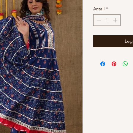
Antall
*
Legg