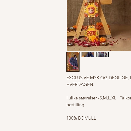
EXCLUSIVE MYK OG DEGLIGE, 
HVERDAGEN. 

I ulike størrelser -S,M,L,XL.  Ta k
bestilling

100% BOMULL