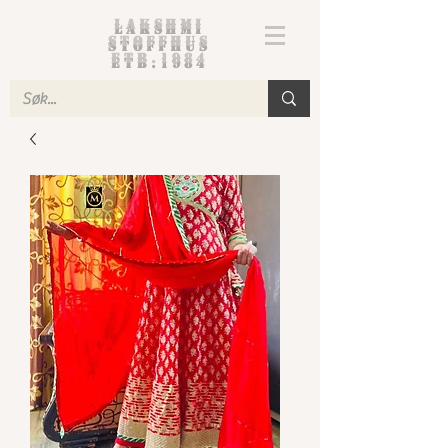
Lakshmi
Stoffhus
etb.1984