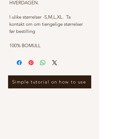
HVERDAGEN. 

I ulike størrelser -S,M,L,XL.  Ta 
kontakt om om tiengelige størrelser 
før bestilling

100% BOMULL
Simple tutorial on how to use