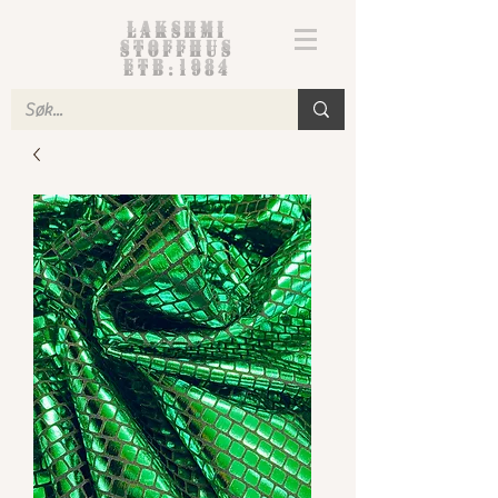
Lakshmi
Stoffhus
etb.1984