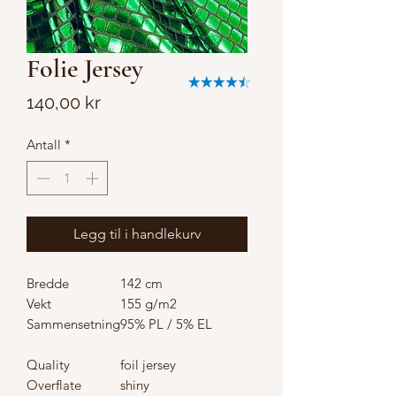
Folie Jersey
Pris
140,00 kr
Antall
*
Legg til i handlekurv
Bredde
142 cm
Vekt
155 g/m2
Sammensetning
95% PL / 5% EL
Quality
foil jersey
Overflate
shiny