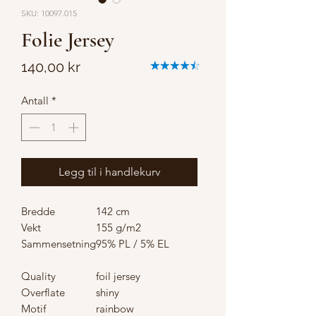
SKU: 10097.015
Folie Jersey
Pris
140,00 kr
Antall
*
Legg til i handlekurv
Bredde
142 cm
Vekt
155 g/m2
Sammensetning
95% PL / 5% EL
Quality
foil jersey
Overflate
shiny
Motif
rainbow