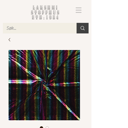
Lakshmi
Stoffhus
etb.1984