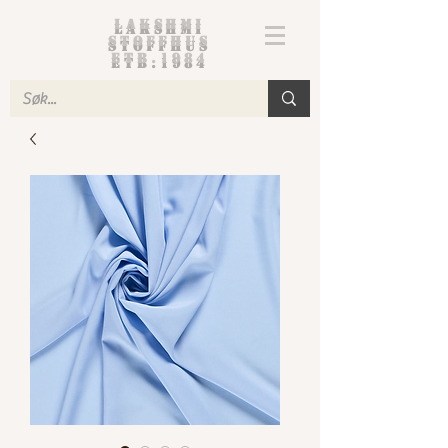
Lakshmi
Stoffhus
etb.1984