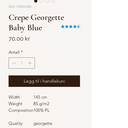
SKU: 03956-002
Crepe Georgette
Baby Blue
Pris
70,00 kr
Antall
*
Legg til i handlekurv
Width
145 cm
Weight
85 g/m2
Composition
100% PL
Quality
georgette