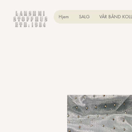
Lakshmi
Hjem
SALG
VÅR BÅND KOL
Stoffhus
etb.1984