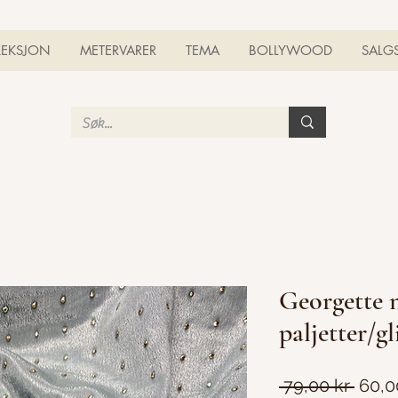
LEKSJON
METERVARER
TEMA
BOLLYWOOD
SALG
Georgette 
paljetter/gl
Vanli
 79,00 kr 
60,0