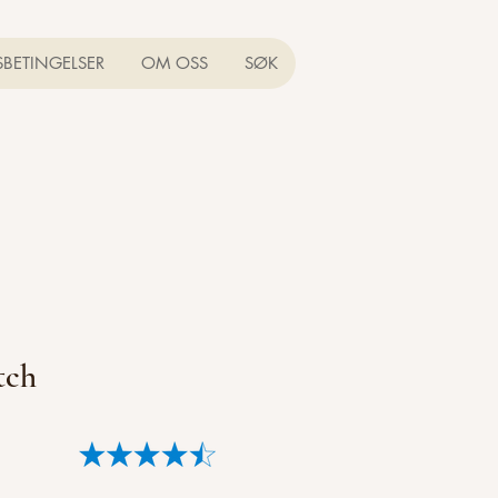
SBETINGELSER
OM OSS
SØK
tch