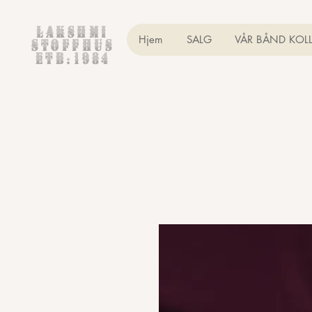
Lakshmi
Hjem
SALG
VÅR BÅND KOL
Stoffhus
etb.1984