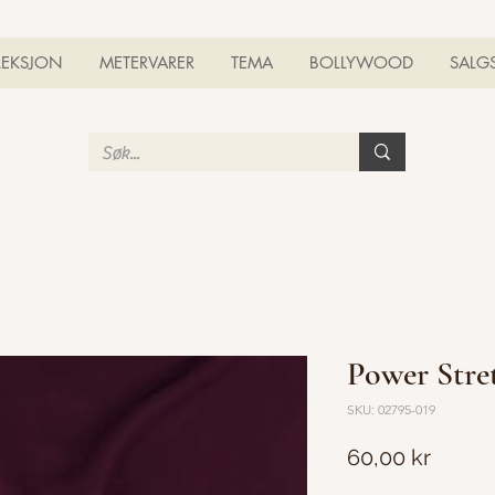
LEKSJON
METERVARER
TEMA
BOLLYWOOD
SALG
Power Stre
SKU: 02795-019
Pris
60,00 kr