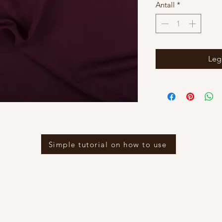
Antall
*
Legg
Simple tutorial on how to use