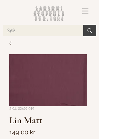
Lakshmi
Stoffhus
etb.1984
SKU: 02699-019
Lin Matt
Pris
149,00 kr