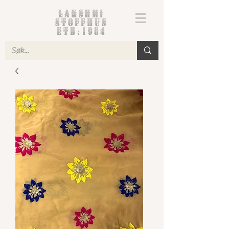
Lakshmi
Stoffhus
etb.1984