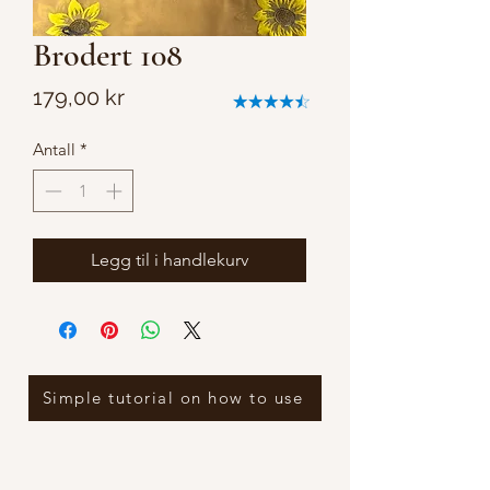
Brodert 108
Pris
179,00 kr
Antall
*
Legg til i handlekurv
Simple tutorial on how to use