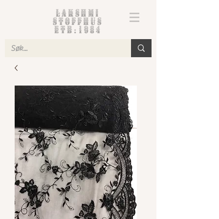
Lakshmi
Stoffhus
etb.1984