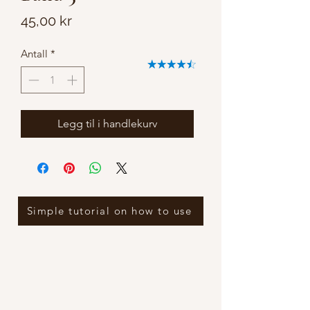
Pris
45,00 kr
Antall
*
Legg til i handlekurv
Simple tutorial on how to use