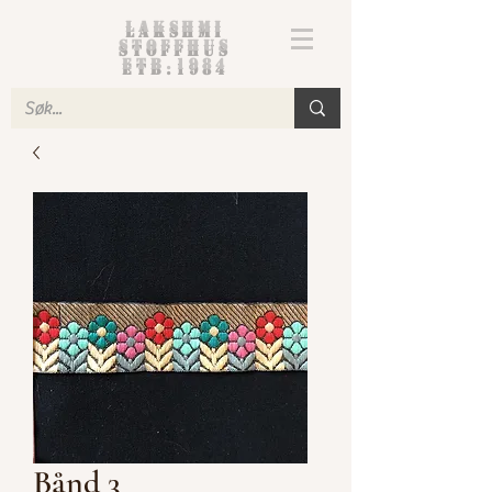
Lakshmi
Stoffhus
etb.1984
Bånd 3