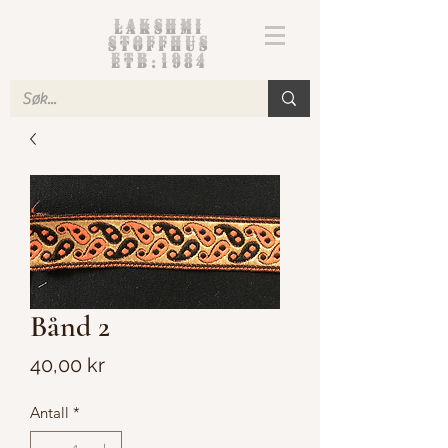
Lakshmi
Stoffhus
etb.1984
Bånd 2
Pris
40,00 kr
Antall
*