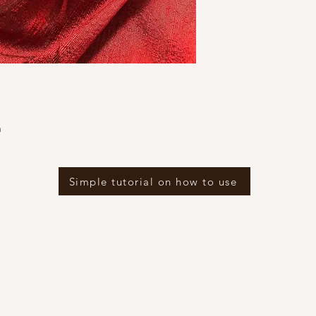
m
Simple tutorial on how to use