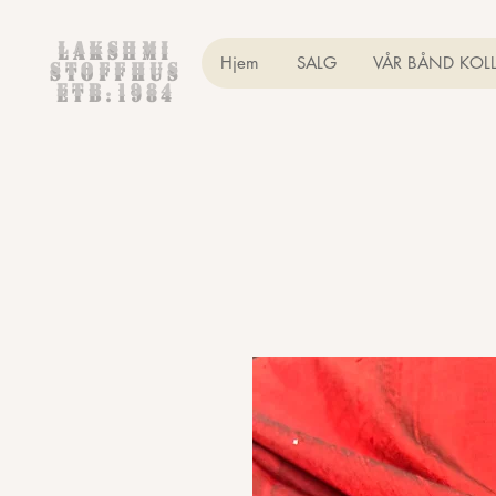
Lakshmi
Hjem
SALG
VÅR BÅND KOL
Stoffhus
etb.1984