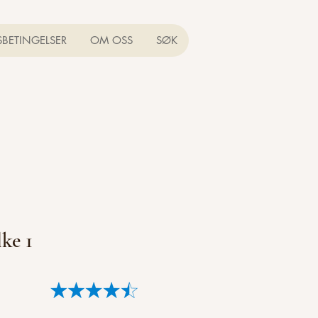
SBETINGELSER
OM OSS
SØK
lke 1