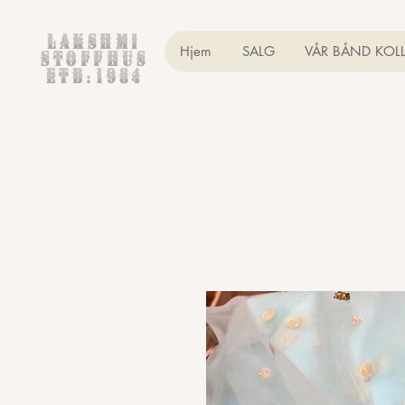
Lakshmi
Hjem
SALG
VÅR BÅND KOL
Stoffhus
etb.1984