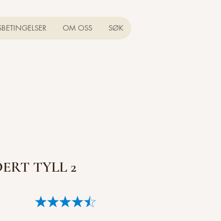
SBETINGELSER
OM OSS
SØK
DERT TYLL 2