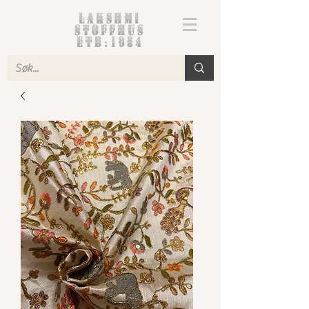
Lakshmi
Stoffhus
etb.1984