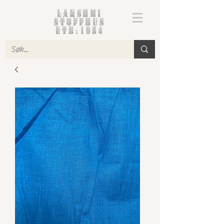
Lakshmi
Stoffhus
etb.1984