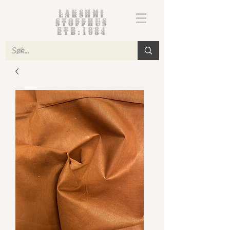
Lakshmi
Stoffhus
etb.1984