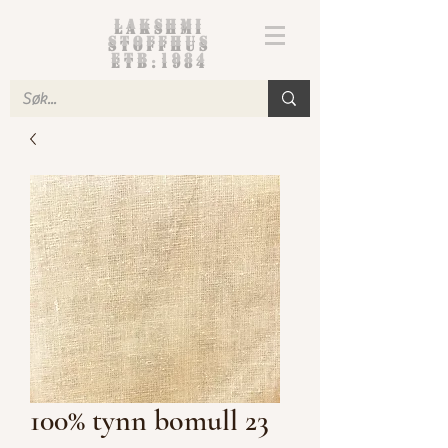
Lakshmi
Stoffhus
etb.1984
100% tynn bomull 23