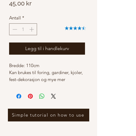
Pris
45,00 kr
Antall
*
Legg til i handlekurv
Bredde: 110cm
Kan brukes til foring, gardiner, kjoler,
fest-dekorasjon og mye mer
Simple tutorial on how to use