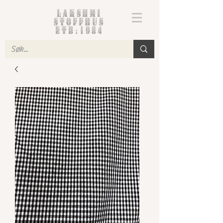
Lakshmi
Stoffhus
etb.1984