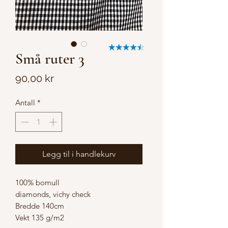
Små ruter 3
Pris
90,00 kr
Antall
*
Legg til i handlekurv
100% bomull

diamonds, vichy check

Bredde 140cm

Vekt 135 g/m2