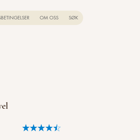
SBETINGELSER
OM OSS
SØK
yel