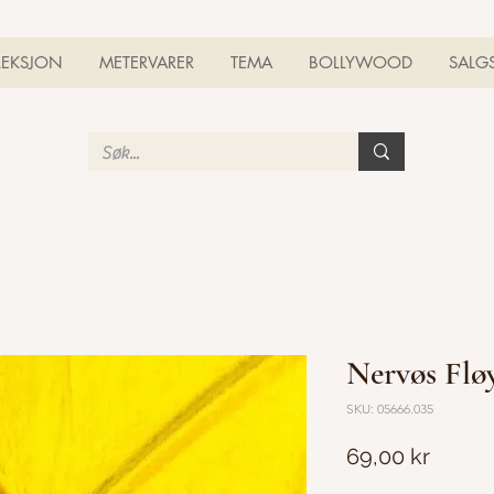
LEKSJON
METERVARER
TEMA
BOLLYWOOD
SALG
Nervøs Flø
SKU: 05666.035
Pris
69,00 kr