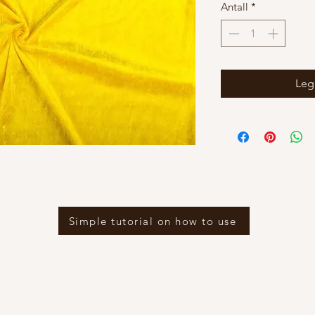
Antall
*
Legg
Simple tutorial on how to use