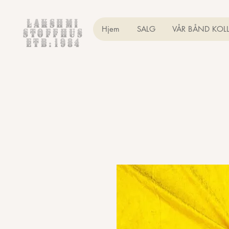
Lakshmi
Hjem
SALG
VÅR BÅND KOL
Stoffhus
etb.1984