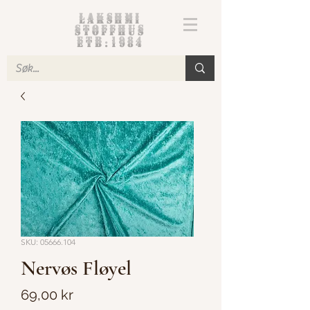
Lakshmi
Stoffhus
etb.1984
SKU: 05666.104
Nervøs Fløyel
Pris
69,00 kr