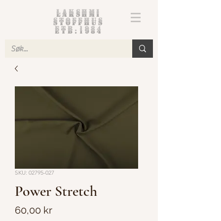
Lakshmi
Stoffhus
etb.1984
SKU: 02795-027
Power Stretch
Pris
60,00 kr