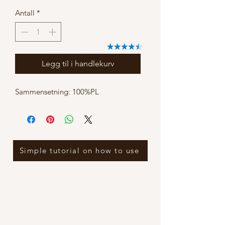
Antall
*
Legg til i handlekurv
Sammensetning: 100%PL
Simple tutorial on how to use