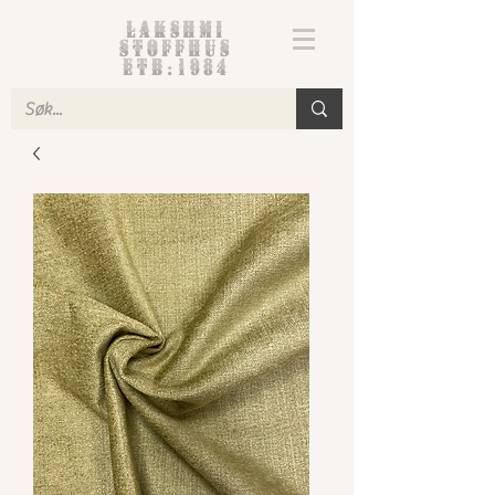
Lakshmi
Stoffhus
etb.1984