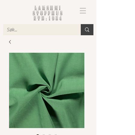
Lakshmi
Stoffhus
etb.1984