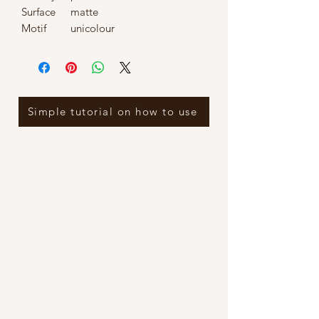
Surface
matte
Motif
unicolour
Simple tutorial on how to use