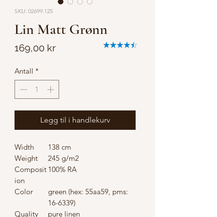
SKU: 02699.125
Lin Matt Grønn
Pris
169,00 kr
Antall
*
Legg til i handlekurv
Width
138 cm
Weight
245 g/m2
Composit
100% RA
ion
Color
green (hex: 55aa59, pms:
16-6339)
Quality
pure linen